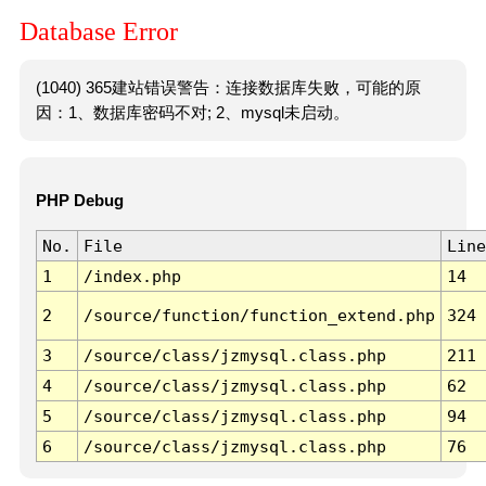
Database Error
(1040) 365建站错误警告：连接数据库失败，可能的原
因：1、数据库密码不对; 2、mysql未启动。
PHP Debug
No.
File
Line
1
/index.php
14
2
/source/function/function_extend.php
324
3
/source/class/jzmysql.class.php
211
4
/source/class/jzmysql.class.php
62
5
/source/class/jzmysql.class.php
94
6
/source/class/jzmysql.class.php
76