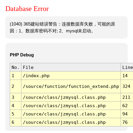
Database Error
(1040) 365建站错误警告：连接数据库失败，可能的原
因：1、数据库密码不对; 2、mysql未启动。
PHP Debug
No.
File
Line
1
/index.php
14
2
/source/function/function_extend.php
324
3
/source/class/jzmysql.class.php
211
4
/source/class/jzmysql.class.php
62
5
/source/class/jzmysql.class.php
94
6
/source/class/jzmysql.class.php
76