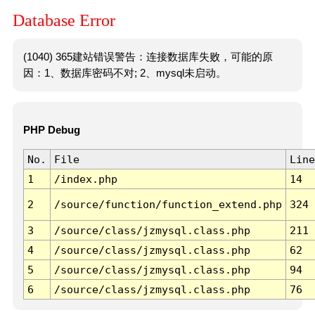
Database Error
(1040) 365建站错误警告：连接数据库失败，可能的原
因：1、数据库密码不对; 2、mysql未启动。
PHP Debug
No.
File
Line
1
/index.php
14
2
/source/function/function_extend.php
324
3
/source/class/jzmysql.class.php
211
4
/source/class/jzmysql.class.php
62
5
/source/class/jzmysql.class.php
94
6
/source/class/jzmysql.class.php
76