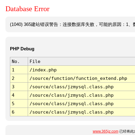
Database Error
(1040) 365建站错误警告：连接数据库失败，可能的原因：1、数
PHP Debug
No.
File
1
/index.php
2
/source/function/function_extend.php
3
/source/class/jzmysql.class.php
4
/source/class/jzmysql.class.php
5
/source/class/jzmysql.class.php
6
/source/class/jzmysql.class.php
www.365jz.com
已经将此