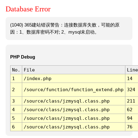
Database Error
(1040) 365建站错误警告：连接数据库失败，可能的原
因：1、数据库密码不对; 2、mysql未启动。
PHP Debug
No.
File
Line
1
/index.php
14
2
/source/function/function_extend.php
324
3
/source/class/jzmysql.class.php
211
4
/source/class/jzmysql.class.php
62
5
/source/class/jzmysql.class.php
94
6
/source/class/jzmysql.class.php
76