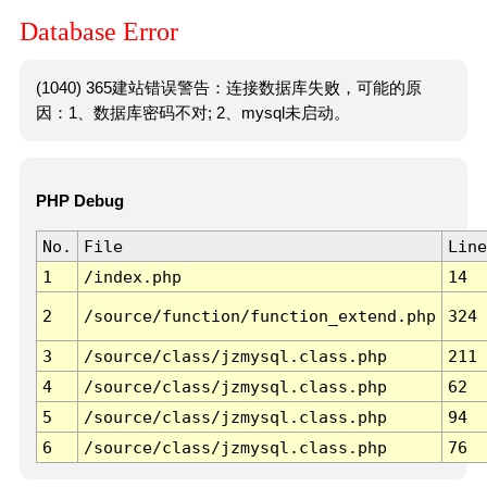
Database Error
(1040) 365建站错误警告：连接数据库失败，可能的原
因：1、数据库密码不对; 2、mysql未启动。
PHP Debug
No.
File
Line
1
/index.php
14
2
/source/function/function_extend.php
324
3
/source/class/jzmysql.class.php
211
4
/source/class/jzmysql.class.php
62
5
/source/class/jzmysql.class.php
94
6
/source/class/jzmysql.class.php
76