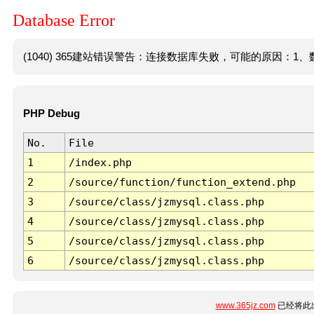
Database Error
(1040) 365建站错误警告：连接数据库失败，可能的原因：1、数
PHP Debug
No.
File
1
/index.php
2
/source/function/function_extend.php
3
/source/class/jzmysql.class.php
4
/source/class/jzmysql.class.php
5
/source/class/jzmysql.class.php
6
/source/class/jzmysql.class.php
www.365jz.com
已经将此