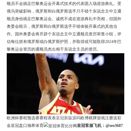
顺员不会插足巴黎奥运会开幕式技术的代表团入场巡游典礼。受
俄乌突破影响，俄罗斯和白俄罗斯选手只不错个东说念主中立通
顺员身份插足巴黎奥运会。诚然不成在巡游典礼中亮相，但国外
奥委会暗示，俄罗斯和白俄罗斯选手不错体验开幕式的其他当
作。国外奥委会将开辟个东说念主中立通顺员资历审查小组，评
估每位抓有俄罗斯或白俄罗斯护照，并取得或可能取得2024年巴
黎奥运会资历的通顺员杰出相干东说念主员的资历。
欧洲杯赛程预选赛赛程表表
皇冠新版源码
欧博棋牌游戏注册送彩
金皇冠盘口瀚希体育
皇冠客服飞机：@seo3687