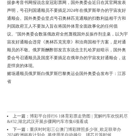
据参考音书网报说念皇冠彩票网，国外奥委会近日在其官网发表
声明，号召列国通顺员不要插足2024年在俄罗斯举办的宇宙友好
通顺会。国外奥委会坚贞号召奥林匹克通顺的扫数利益相干方和
列国政府王人不要加入旨在将国外体育全面政事化的任何倡
议。”国外奥委会数落俄政府全然蔑视国外反振作剂圭臬，以为宇
宙友好通顺会违背《奥林匹克宪章》和洽商国相干方案，是对通
顺员的不敬。俄罗斯酬酢部发言东说念主扎哈罗娃暗示，国外奥
委会号召通顺员及国度不要插足在俄举办的宇宙友好通顺会，这
是悍戾的体现。
赌场通顺员俄罗斯白俄罗斯巴黎奥运会国外奥委会发布于：江苏
省
上一篇：
博彩平台排行6 1体育彩票走势图 | 宽解约车欢悦耗尽
&#32;湖北武汉开展步骤网约车市集6项看成
下一篇：
重庆时时彩三公澳门博彩牌照多少张_欧足联举办
2024欧洲杯有计划会, 将使用半自动越位、球芯片等时候