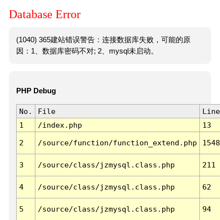
Database Error
(1040) 365建站错误警告：连接数据库失败，可能的原
因：1、数据库密码不对; 2、mysql未启动。
PHP Debug
No.
File
Line
1
/index.php
13
2
/source/function/function_extend.php
1548
3
/source/class/jzmysql.class.php
211
4
/source/class/jzmysql.class.php
62
5
/source/class/jzmysql.class.php
94