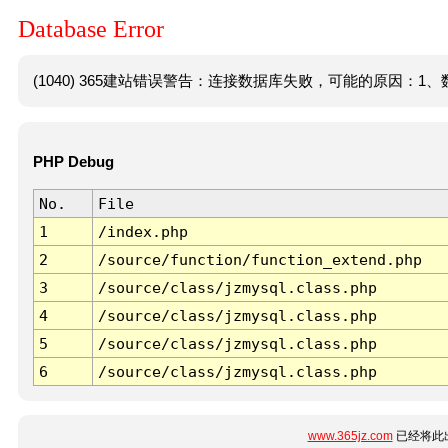
Database Error
(1040) 365建站错误警告：连接数据库失败，可能的原因：1、数
PHP Debug
No.
File
1
/index.php
2
/source/function/function_extend.php
3
/source/class/jzmysql.class.php
4
/source/class/jzmysql.class.php
5
/source/class/jzmysql.class.php
6
/source/class/jzmysql.class.php
www.365jz.com
已经将此