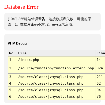
Database Error
(1040) 365建站错误警告：连接数据库失败，可能的原
因：1、数据库密码不对; 2、mysql未启动。
PHP Debug
No.
File
Line
1
/index.php
14
2
/source/function/function_extend.php
324
3
/source/class/jzmysql.class.php
211
4
/source/class/jzmysql.class.php
62
5
/source/class/jzmysql.class.php
94
6
/source/class/jzmysql.class.php
76