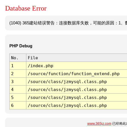
Database Error
(1040) 365建站错误警告：连接数据库失败，可能的原因：1、数
PHP Debug
No.
File
1
/index.php
2
/source/function/function_extend.php
3
/source/class/jzmysql.class.php
4
/source/class/jzmysql.class.php
5
/source/class/jzmysql.class.php
6
/source/class/jzmysql.class.php
www.365jz.com
已经将此