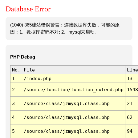
Database Error
(1040) 365建站错误警告：连接数据库失败，可能的原
因：1、数据库密码不对; 2、mysql未启动。
PHP Debug
No.
File
Line
1
/index.php
13
2
/source/function/function_extend.php
1548
3
/source/class/jzmysql.class.php
211
4
/source/class/jzmysql.class.php
62
5
/source/class/jzmysql.class.php
94