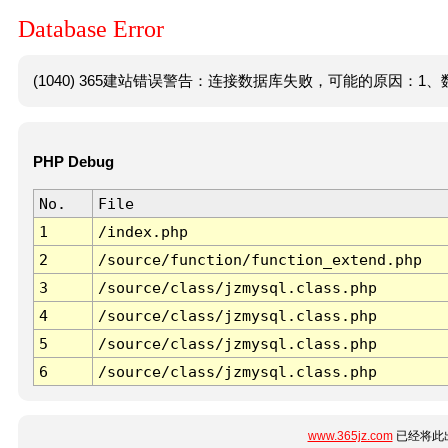
Database Error
(1040) 365建站错误警告：连接数据库失败，可能的原因：1、数
PHP Debug
No.
File
1
/index.php
2
/source/function/function_extend.php
3
/source/class/jzmysql.class.php
4
/source/class/jzmysql.class.php
5
/source/class/jzmysql.class.php
6
/source/class/jzmysql.class.php
www.365jz.com
已经将此