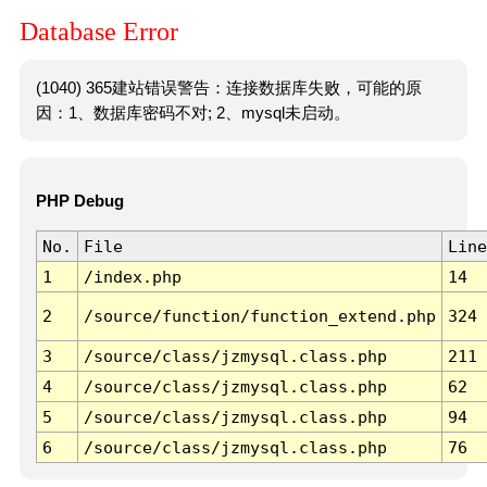
Database Error
(1040) 365建站错误警告：连接数据库失败，可能的原
因：1、数据库密码不对; 2、mysql未启动。
PHP Debug
No.
File
Line
1
/index.php
14
2
/source/function/function_extend.php
324
3
/source/class/jzmysql.class.php
211
4
/source/class/jzmysql.class.php
62
5
/source/class/jzmysql.class.php
94
6
/source/class/jzmysql.class.php
76